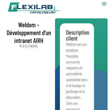
Weldom –
Développement d’un
Description
client
intranet AIRH
Weldom est une
MIDDLEWARE
enseigne
française
connue de
magasins de
quincaillerie
spécialisée dans
le bricolage, le
jardinage et la
décoration.
C’est une
marque du