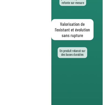
Audit complet,
Valorisation de
priorisation, plan de
l’existant et évolution
refonte sur-mesure
sans rupture
Un produit relancé sur
des bases durables