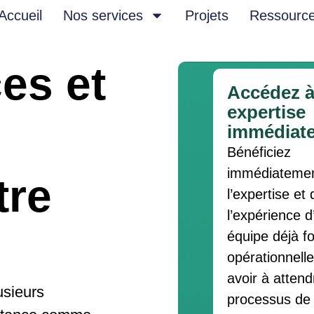
Accueil
Nos services
Projets
Ressourc
es et
Accédez à
expertise
immédiat
Bénéficiez
immédiatemen
tre
l’expertise et 
l’expérience d
équipe déjà f
opérationnell
avoir à attend
usieurs
processus de