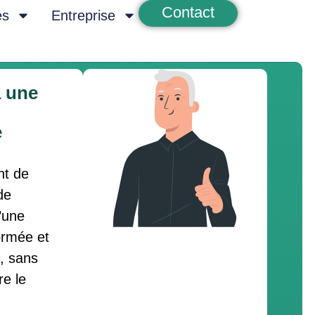
Contact
es
Entreprise
 une
e
t de
de
’une
ormée et
e, sans
re le